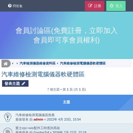
註冊
登入
問答集
會員討論區(免費註冊，立即加入
會員即可享會員權利)
汽車檢測儀器維修資料區
汽車維修檢測電腦儀器軟硬體區
汽車維修檢測電腦儀器軟硬體區
發表主題
7 個主題 • 第
1
頁 (共
1
頁)
主題
汽車維修檢測電腦儀器推薦
最後發表 由
admin
«
2022年 4月 23日, 15:54
賓士epc+wis配件工時查詢系統
最後發表 由
GordonTof
«
2026年 7月 21日, 22:18