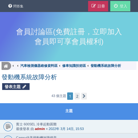
註冊
登入
問答集
會員討論區(免費註冊，立即加入
會員即可享會員權利)
汽車檢測儀器維修資料區
修車知識技術區
發動機系統故障分析
發動機系統故障分析
發表主題
1
2
下一頁
43 個主題
主題
賓士 600SEL 冷車起動困難
最後發表 由
admin
«
2022年 3月 14日, 15:53
Camry佳美發動機故障燈亮