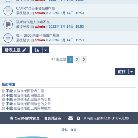
CAMRY佳美車發動機抖動
最後發表 由
admin
«
2022年 3月 14日, 15:53
福斯時代超人加速不良
最後發表 由
admin
«
2022年 3月 14日, 15:53
賓士 S600 的電子節氣門故障
最後發表 由
admin
«
2022年 3月 14日, 15:53
發表主題
1
2
下一頁
43 個主題
前往
版面權限
您
不能
在這個版面發表主題
您
不能
在這個版面回覆主題
您
不能
在這個版面編輯您的文章
您
不能
在這個版面刪除您的文章
您
不能
在這個版面上傳附加檔案
Car104網站首頁
會員討論區
所有顯示的時間為
UTC+08:00
隱私
|
條款