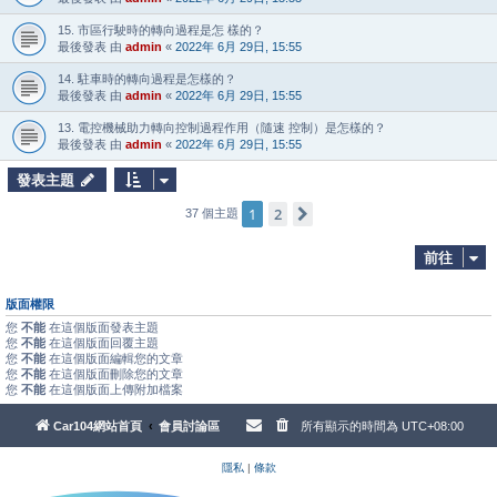
15. 市區行駛時的轉向過程是怎 樣的？
最後發表 由
admin
«
2022年 6月 29日, 15:55
14. 駐車時的轉向過程是怎樣的？
最後發表 由
admin
«
2022年 6月 29日, 15:55
13. 電控機械助力轉向控制過程作用（隨速 控制）是怎樣的？
最後發表 由
admin
«
2022年 6月 29日, 15:55
發表主題
1
2
下一頁
37 個主題
前往
版面權限
您
不能
在這個版面發表主題
您
不能
在這個版面回覆主題
您
不能
在這個版面編輯您的文章
您
不能
在這個版面刪除您的文章
您
不能
在這個版面上傳附加檔案
Car104網站首頁
會員討論區
所有顯示的時間為
UTC+08:00
隱私
|
條款