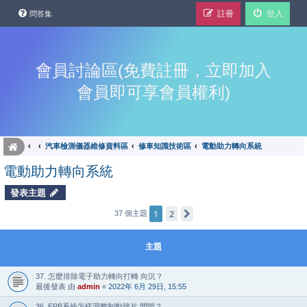
註冊
登入
問答集
會員討論區(免費註冊，立即加入
會員即可享會員權利)
汽車檢測儀器維修資料區
修車知識技術區
電動助力轉向系統
電動助力轉向系統
發表主題
1
2
下一頁
37 個主題
主題
37. 怎麼排除電子助力轉向打轉 向沉？
最後發表 由
admin
«
2022年 6月 29日, 15:55
36. EPB系統怎樣調整制動蹄片 間隙？