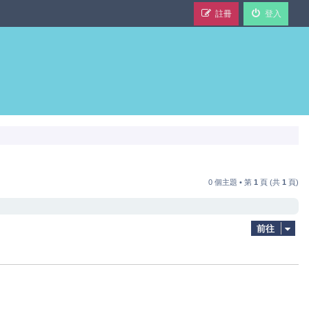
註冊
登入
0 個主題 • 第
1
頁 (共
1
頁)
前往