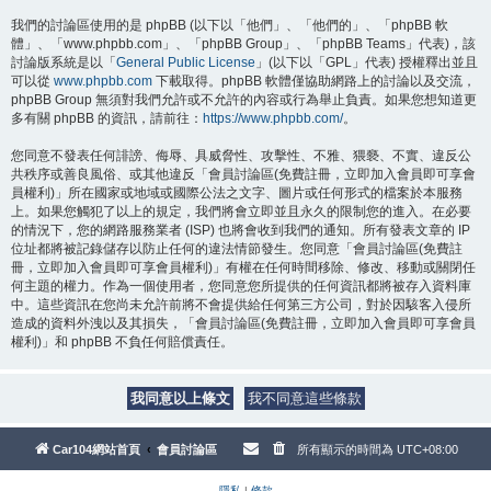
我們的討論區使用的是 phpBB (以下以「他們」、「他們的」、「phpBB 軟
體」、「www.phpbb.com」、「phpBB Group」、「phpBB Teams」代表)，該
討論版系統是以「
General Public License
」(以下以「GPL」代表) 授權釋出並且
可以從
www.phpbb.com
下載取得。phpBB 軟體僅協助網路上的討論以及交流，
phpBB Group 無須對我們允許或不允許的內容或行為舉止負責。如果您想知道更
多有關 phpBB 的資訊，請前往：
https://www.phpbb.com/
。
您同意不發表任何誹謗、侮辱、具威脅性、攻擊性、不雅、猥褻、不實、違反公
共秩序或善良風俗、或其他違反「會員討論區(免費註冊，立即加入會員即可享會
員權利)」所在國家或地域或國際公法之文字、圖片或任何形式的檔案於本服務
上。如果您觸犯了以上的規定，我們將會立即並且永久的限制您的進入。在必要
的情況下，您的網路服務業者 (ISP) 也將會收到我們的通知。所有發表文章的 IP
位址都將被記錄儲存以防止任何的違法情節發生。您同意「會員討論區(免費註
冊，立即加入會員即可享會員權利)」有權在任何時間移除、修改、移動或關閉任
何主題的權力。作為一個使用者，您同意您所提供的任何資訊都將被存入資料庫
中。這些資訊在您尚未允許前將不會提供給任何第三方公司，對於因駭客入侵所
造成的資料外洩以及其損失，「會員討論區(免費註冊，立即加入會員即可享會員
權利)」和 phpBB 不負任何賠償責任。
Car104網站首頁
會員討論區
所有顯示的時間為
UTC+08:00
隱私
|
條款